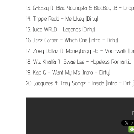
13. G-Eazy ft. Blac Youngsta & BlocBoy JB – Drop 
14. Trippie Redd – Me Likey (Dirty)
15. Juice WRLD – Legends (Dirty)
16. Jazz Cartier – Which One (Intro – Dirty)
17. Zoey Dollaz ft. Moneybagg Yo – Moonwalk (Dir
18. Wiz Khalifa ft. Swae Lee – Hopeless Romantic
19. Kap G – Want My M’s (Intro – Dirty)
20. Jacquees ft. Trey Songz – Inside (Intro – Dirty