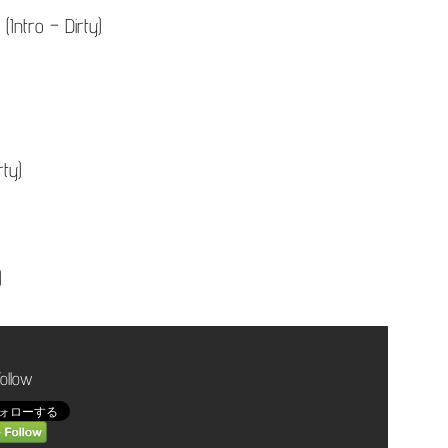
を
(Intro – Dirty)
使
っ
て
く
ty)
だ
さ
い。
)
Follow