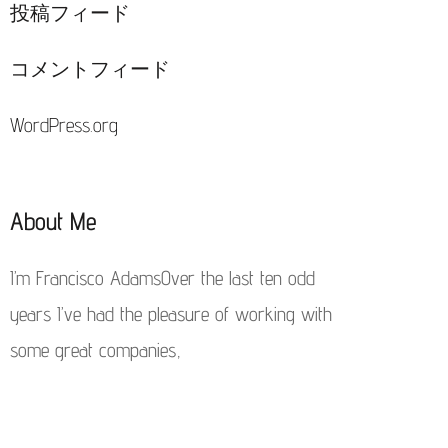
投稿フィード
コメントフィード
WordPress.org
About Me
I’m Francisco AdamsOver the last ten odd
years I’ve had the pleasure of working with
some great companies,