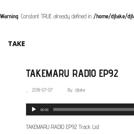
Warning
: Constant TRUE already defined in
/home/djtake/djt
コ
ン
TAKE
テ
ン
ツ
TAKEMARU RADIO EP92
へ
、
2018-07-07
By
djtake
ス
キ
音
00:00
ッ
声
プ
TAKEMARU RADIO EP92 Track List
プ