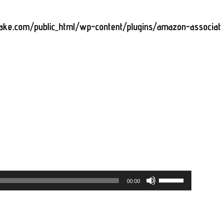
ake.com/public_html/wp-content/plugins/amazon-associates
ボ
00:00
リ
ュ