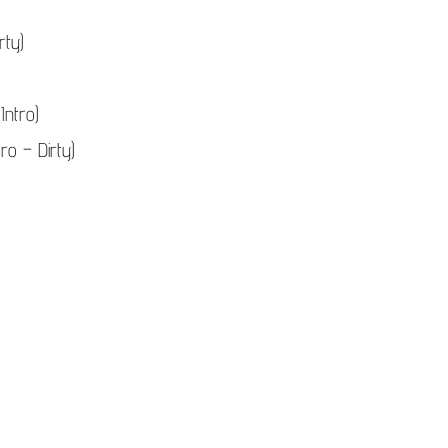
ー
rty)
ム
調
Intro)
節
ro – Dirty)
に
は
上
下
矢
印
キ
ー