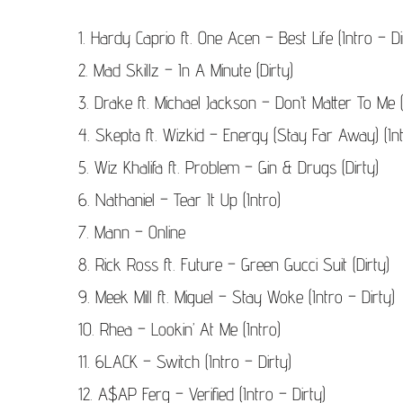
(Enter
レ
を
1. Hardy Caprio ft. One Acen – Best Life (Intro – Di
ー
押
2. Mad Skillz – In A Minute (Dirty)
ヤ
す)
3. Drake ft. Michael Jackson – Don’t Matter To Me (
ー
4. Skepta ft. Wizkid – Energy (Stay Far Away) (Int
5. Wiz Khalifa ft. Problem – Gin & Drugs (Dirty)
6. Nathaniel – Tear It Up (Intro)
7. Mann – Online
8. Rick Ross ft. Future – Green Gucci Suit (Dirty)
9. Meek Mill ft. Miguel – Stay Woke (Intro – Dirty)
10. Rhea – Lookin’ At Me (Intro)
11. 6LACK – Switch (Intro – Dirty)
12. A$AP Ferg – Verified (Intro – Dirty)