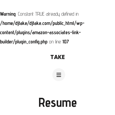
Warning
: Constant TRUE already defined in
/home/djtake/djtake.com/public_html/wp-
content/plugins/amazon-associates-link-
builder/plugin_config.php
on line
107
コ
TAKE
ン
テ
ン
ツ
へ
Resume
ス