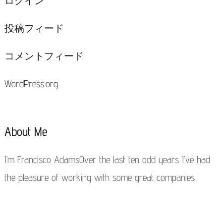
ログイン
投稿フィード
コメントフィード
WordPress.org
About Me
I’m Francisco AdamsOver the last ten odd years I’ve had
the pleasure of working with some great companies,