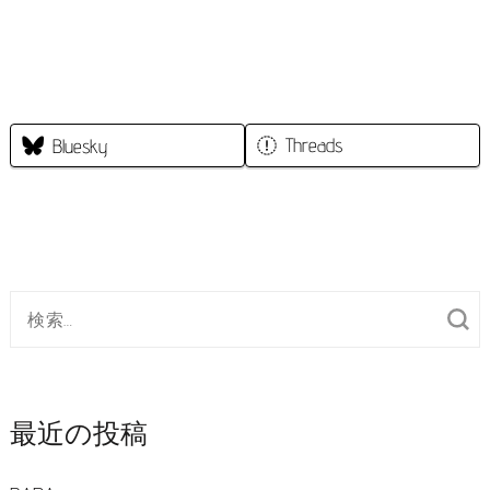
キ
ッ
プ
(Enter
Threads
Bluesky
を
押
す)
検
索
対
象:
最近の投稿