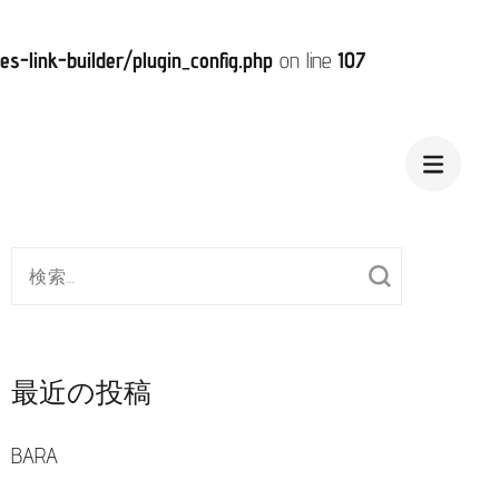
-link-builder/plugin_config.php
on line
107
検
索
対
象:
最近の投稿
BARA