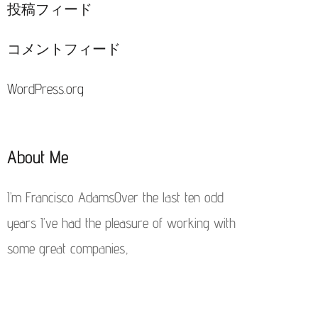
投稿フィード
コメントフィード
WordPress.org
About Me
I’m Francisco AdamsOver the last ten odd
years I’ve had the pleasure of working with
some great companies,