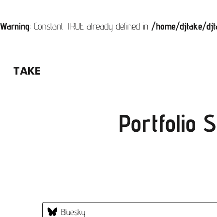
Warning
: Constant TRUE already defined in
/home/djtake/djt
コ
ン
TAKE
テ
ン
ツ
Portfolio 
へ
ス
キ
ッ
プ
Bluesky