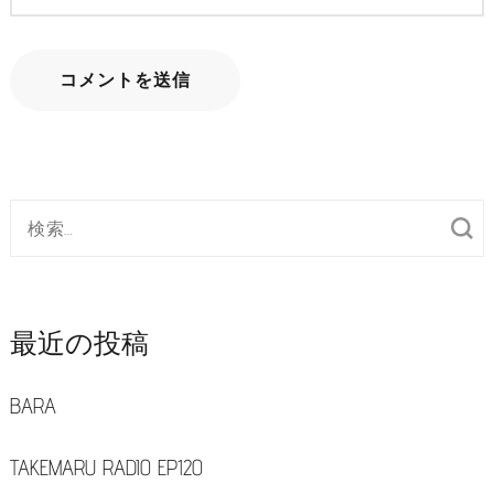
検
索
対
象:
最近の投稿
BARA
TAKEMARU RADIO EP120