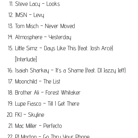
Steve Lacy – Looks
JMSN – Levy
Tom Misch – Never Moved
Atmosphere – Yesterday
Little Simz – Days Like This (feat. Josh Arcé)
[Interlude]
Isaiah Sharkey – It’s a Shame (feat. DJ Jazzy Jeff)
Moonchild – The List
Brother Ali – Forest Whitaker
Lupe Fiasco – Till I Get There
FKJ – Skyline
Mac Miller – Perfecto
PJ Morton – Go Thru Your Phone