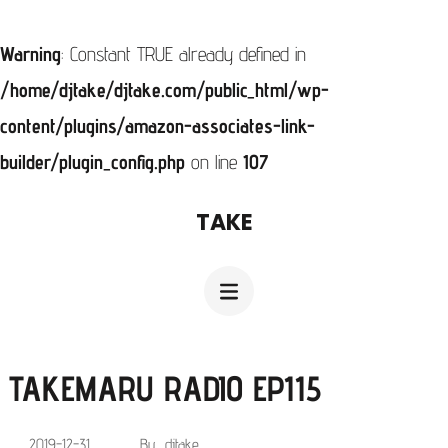
Warning
: Constant TRUE already defined in
/home/djtake/djtake.com/public_html/wp-
content/plugins/amazon-associates-link-
builder/plugin_config.php
on line
107
コ
TAKE
ン
テ
ン
ツ
へ
TAKEMARU RADIO EP115
ス
、
2019-12-31
By
djtake