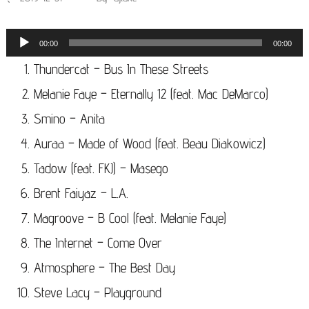
キ
ッ
音
00:00
00:00
プ
声
Thundercat – Bus In These Streets
(Enter
プ
Melanie Faye – Eternally 12 (feat. Mac DeMarco)
を
レ
Smino – Anita
押
ー
Auraa – Made of Wood (feat. Beau Diakowicz)
す)
ヤ
Tadow (feat. FKJ) – Masego
ー
Brent Faiyaz – L.A.
Magroove – B Cool (feat. Melanie Faye)
The Internet – Come Over
Atmosphere – The Best Day
Steve Lacy – Playground