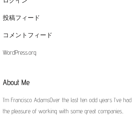
ログイン
投稿フィード
コメントフィード
WordPress.org
About Me
I’m Francisco AdamsOver the last ten odd years I’ve had
the pleasure of working with some great companies,