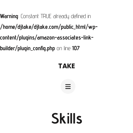
Warning
: Constant TRUE already defined in
/home/djtake/djtake.com/public_html/wp-
content/plugins/amazon-associates-link-
builder/plugin_config.php
on line
107
コ
TAKE
ン
テ
ン
ツ
へ
Skills
ス