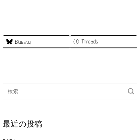
キ
ッ
プ
(Enter
Threads
Bluesky
を
押
す)
検
索
対
象:
最近の投稿