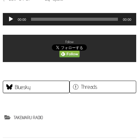
キ
ッ
音
00:00
00:00
プ
声
(Enter
プ
Follow
を
レ
押
ー
す)
ヤ
ー
Threads
Bluesky
TAKEMARU RADIO