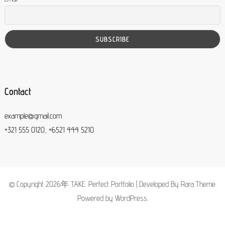
Contact
example@gmail.com
+321 555 0120, +6521 444 5210
© Copyright 2026年
TAKE
. Perfect Portfolio | Developed By
Rara Theme
.
Powered by
WordPress
.