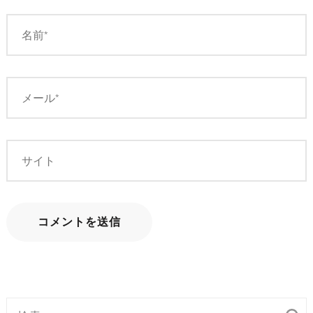
ョ
ン
検