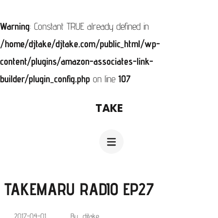
Warning
: Constant TRUE already defined in
/home/djtake/djtake.com/public_html/wp-
content/plugins/amazon-associates-link-
builder/plugin_config.php
on line
107
コ
TAKE
ン
テ
ン
ツ
へ
TAKEMARU RADIO EP27
ス
、
2017-04-01
By
djtake