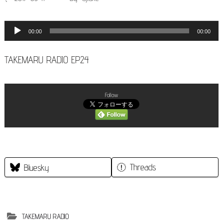
キ
ッ
音
00:00
00:00
プ
声
(Enter
TAKEMARU RADIO EP24
プ
を
レ
押
Follow
ー
す)
ヤ
ー
Threads
Bluesky
TAKEMARU RADIO