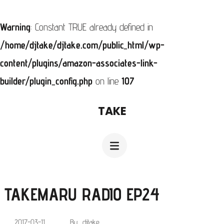
Warning
: Constant TRUE already defined in
/home/djtake/djtake.com/public_html/wp-
content/plugins/amazon-associates-link-
builder/plugin_config.php
on line
107
コ
TAKE
ン
テ
ン
ツ
へ
TAKEMARU RADIO EP24
ス
、
2017-03-11
By
djtake