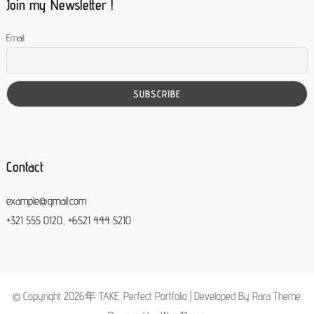
Join my Newsletter !
Email
Contact
example@gmail.com
+321 555 0120, +6521 444 5210
© Copyright 2026年
TAKE
. Perfect Portfolio | Developed By
Rara Theme
.