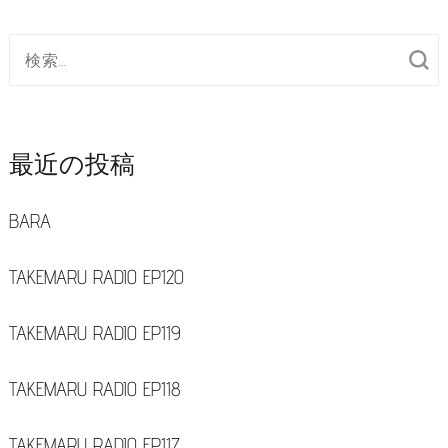
検
索
対
象:
最近の投稿
BARA
TAKEMARU RADIO EP120
TAKEMARU RADIO EP119
TAKEMARU RADIO EP118
TAKEMARU RADIO EP117