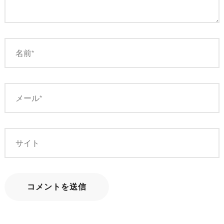
シ
ョ
ン